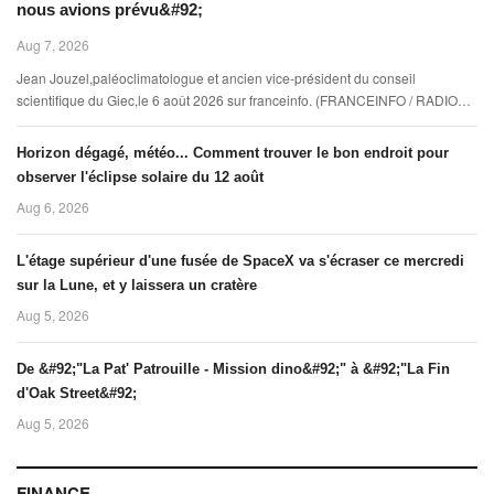
nous avions prévu&#92;
Aug 7, 2026
Jean Jouzel,paléoclimatologue et ancien vice-président du conseil
scientifique du Giec,le 6 août 2026 sur franceinfo. (FRANCEINFO / RADIO
FRANCE)
Horizon dégagé, météo... Comment trouver le bon endroit pour
observer l'éclipse solaire du 12 août
Aug 6, 2026
L'étage supérieur d'une fusée de SpaceX va s'écraser ce mercredi
sur la Lune, et y laissera un cratère
Aug 5, 2026
De &#92;"La Pat' Patrouille - Mission dino&#92;" à &#92;"La Fin
d'Oak Street&#92;
Aug 5, 2026
FINANCE