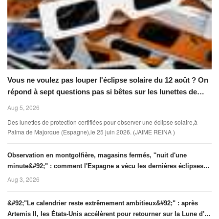
Vous ne voulez pas louper l'éclipse solaire du 12 août ? On
répond à sept questions pas si bêtes sur les lunettes de
protection
Aug 5, 2026
Des lunettes de protection certifiées pour observer une éclipse solaire,à
Palma de Majorque (Espagne),le 25 juin 2026. (JAIME REINA )
Observation en montgolfière, magasins fermés, ''nuit d'une
minute&#92;" : comment l'Espagne a vécu les dernières éclipses
totales de soleil, en 1905, 1959 et 1973
Aug 3, 2026
&#92;"Le calendrier reste extrêmement ambitieux&#92;" : après
Artemis II, les États-Unis accélèrent pour retourner sur la Lune d'ici