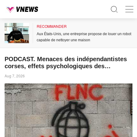
RECOMMANDER
Aux États-Unis, une entreprise propose de louer un robot
capable de nettoyer une maison
PODCAST. Menaces des indépendantistes
corses, effets psychologiques des
incendies et Nuits des étoiles : ça dit quoi
Aug 7, 2026
ce 7 août ?