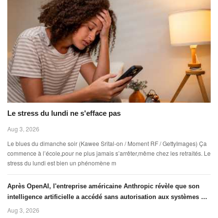
Le stress du lundi ne s'efface pas
Aug 3, 2026
Le blues du dimanche soir (Kawee Srital-on / Moment RF / GettyImages) Ça
commence à l’école,pour ne plus jamais s’arrêter,même chez les retraités. Le
stress du lundi est bien un phénomène m
Après OpenAI, l'entreprise américaine Anthropic révèle que son
intelligence artificielle a accédé sans autorisation aux systèmes de
trois organisations
Aug 3, 2026