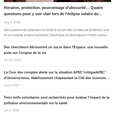
Horaires, protection, pourcentage d'obscurité… Quatre
questions pour y voir clair lors de l'éclipse solaire du
12 août
Aug 3, 2026
Deux personnes observent le Soleil à travers des lunettes de protection lors
d\'une éclipse solaire traversant l\'Amérique du Nord,devant l\'hôtel-casino
Bellagio à Las Vegas,le 8 avril 2023. (R
Des chercheurs découvrent un sucre dans l'Espace, une nouvelle
piste sur l'origine de la vie
Jul 20, 2026
La Cour des comptes alerte sur la situation &#92;"critique&#92;"
d'Universcience, établissement chapeautant la Cité des sciences et
le Palais de la découverte à Paris
Jul 8, 2026
Trois mille volontaires sont recherchés pour évaluer l'impact de la
pollution environnementale sur la santé
Jul 3, 2026