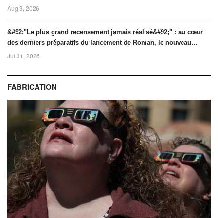
2028.
Aug 3, 2026
&#92;"Le plus grand recensement jamais réalisé&#92;" : au cœur
des derniers préparatifs du lancement de Roman, le nouveau
télescope de la Nasa qui doit cartographier l'univers
Jul 31, 2026
FABRICATION