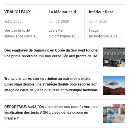
VRAI OU FAUX.
La Médiatrice de
Intérieur lisse,
Nos objets
l'UE demande à
45m3 d'habitacle,
Jul 2, 2026
Jun 14, 2026
Jun 4, 2026
connectés vont-ils
la Commission
large fenêtre… A
Des caméras de
Les SMS
Image
bientôt être traqués
européenne de
quoi va ressembler
surveillance dans les
diplomatiques sous
promotionnelle,de
par les lecteurs
conserver
la station spatiale
rues de Paris,le 13
surveillance de
synthèse,du projet de
automatiques de
désormais les
privée Haven-1,
décembre 2025.
l\'Union
la première station
plaques
SMS envoyés par
lancée par la start-
Des employés de Samsung en Corée du Sud vont toucher
(DANIEL PERRON /
Européenne. (Eric
spatiale privée,Haven-
d'immatriculation,
une prime record de 290 000 euros liée aux profits de l'IA
les chefs d'État
up américaine
HANS LUCAS )
Audras / MAXPPP)
1,lancée par la société
comme l'affirment
et de
Vast ?
On connaît la très
américaine
certains
gouvernement
symbolique \"valise
Vast,montrant deux
internautes ?
diplomatique\" qui
personnes face à une
Trente ans après son inscription au patrimoine mixte,
permet de faire
fenêtre ronde
Emei Shan déploie une stratégie double pour redorer son
voyager le courrier
d\'environ 1
image de carte de visite culturelle et touristique mondiale
entre la capita
REPORTAGE. &#92;"On a besoin de ces tests” : vers une
légalisation des tests ADN à visée généalogique en
France ?