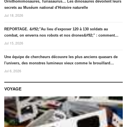
Ornithomimosaures, Turiasaurus… Les dinosaures dévoilent leurs
secrets au Muséum national d'Histoire naturelle
Jul 18, 2026
REPORTAGE. &#92;"Au lieu d'exposer 120 à 130 soldats au
combat, on enverra nos robots et nos drones&#92;" : comment
l'armée française prépare les combats de demain
Jul 15, 2026
Une équipe de chercheurs découvre les plus anciens quasars de
l'univers, des monstres lumineux vieux comme le brouillard
cosmique
Jul 6, 2026
VOYAGE