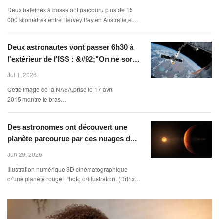
Deux baleines à bosse ont parcouru plus de 15
000 kilomètres entre Hervey Bay,en Australie,et
São Paulo,au Brésil. (Vincent Pommeyrol)
Deux astronautes vont passer 6h30 à
l'extérieur de l'ISS : &#92;"On ne sort
pas dans l'espace pour le plaisir&#92;
Jul 1, 2026
Cette image de la NASA,prise le 17 avril
2015,montre le bras
canadien,Canadarm,s\'étendant pour saisir le
vaisseau Dragon de SpaceX. (AFP PHOTO /
Des astronomes ont découvert une
HANDOUT / NASA)
planète parcourue par des nuages de
roches
Jun 29, 2026
Illustration numérique 3D cinématographique
d\'une planète rouge. Photo d\'illustration. (DrPixel
/ Moment RF / GETTY)