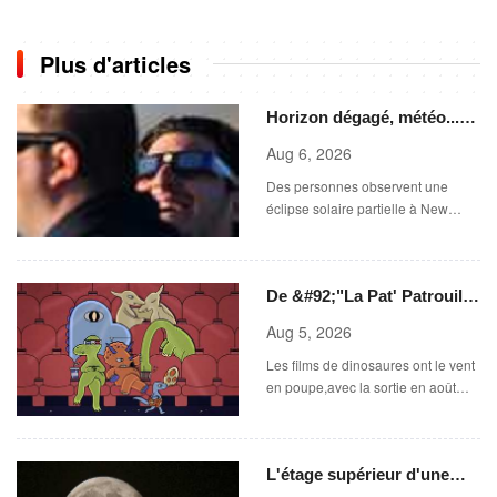
Plus d'articles
Horizon dégagé, météo...
Comment trouver le bon
Aug 6, 2026
endroit pour observer
Des personnes observent une
l'éclipse solaire du 12 août
éclipse solaire partielle à New
Brighton,en Nouvelle-Zélande,le
22 septembre 2025. (SANKA
VIDANAGAMA )
De &#92;"La Pat' Patrouille
- Mission dino&#92;" à
Aug 5, 2026
&#92;"La Fin d'Oak
Les films de dinosaures ont le vent
Street&#92;
en poupe,avec la sortie en août
\"La Pat\'Patrouille : Mission dino\"
et \"La fin d\'Oak Street\".
(APOLLONIA HILVERDA /
L'étage supérieur d'une
FRANCEINFO)