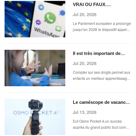
VRAI OU FAUX.
international des mathématiciens à
Phil
Surveillance de masse,
Jul 20, 2026
analyses des messages, fin
Le Parlement européen a prolongé
du chiffrement... On a
jusqu\'en 2028 le dispositif appelé
vérifié six affirmations
\"Chat Control\" vendredi 10 juillet.
autour de la prolongation
(MATTEO DELLA TORRE /
NURPHOTO)
de &#92;"Chat
Il est très important de
Control&#92;" dans l'Union
compter sur ses doigts
européenne
Jul 20, 2026
Compter sur ses doigts permet aux
enfants un meilleur apprentissage
des mathématiques. (Elva Etienne /
Moment RF)
Le caméscope de vacances
a bien changé
Jul 13, 2026
DJI Osmo Pocket 4,un succès
auprès du grand public tout comme
des professionnels. (TANG