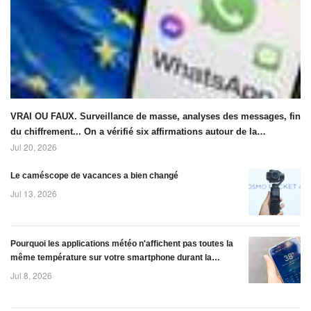
s\'écraser
Wang – lors du
accidentellement
Congrès
sur la
international des
Lune,mercredi 5
mathématiciens à
août. Cette coll
Phil
VRAI OU FAUX. Surveillance de masse, analyses des messages, fin
du chiffrement... On a vérifié six affirmations autour de la
Jul 20, 2026
prolongation de &#92;"Chat Control&#92;" dans l'Union
européenne
Le caméscope de vacances a bien changé
Jul 13, 2026
Pourquoi les applications météo n'affichent pas toutes la
même température sur votre smartphone durant la
canicule
Jul 8, 2026