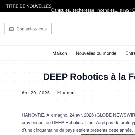
TITRE DE NOUVELLES
Canicules, sécheresse, incendies... &#92;"
Des archéologues découvrent des traces de b
Contactez-nous
On ne l'a jamais vu d'aussi près : des image
Des baleines à bosse parcourent 15 000 kilo
Maison
Nouvelles du monde
Entr
PODCAST. Menaces des indépendantistes cors
DEEP Robotics à la Fo
Apr 29, 2026
Finance
HANOVRE, Allemagne, 24 avr. 2026 (GLOBE NEWSWIRE) -- 
proviennent de DEEP Robotics. Il ne s’agit pas de protot
d’une cinquantaine de pays étaient présents cette année.