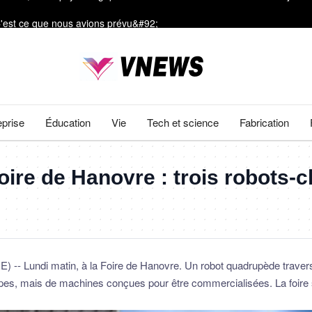
C'est ce que nous avions prévu&#92;
ière vieilles de 4 500 ans dans des poteries rituelles
s inédites de la surface du Soleil
mètres et révèlent leurs secrets génétiques
eprise
Éducation
Vie
Tech et science
Fabrication
es, effets psychologiques des incendies et Nuits des étoiles : ça dit 
ire de Hanovre : trois robots-ch
Lundi matin, à la Foire de Hanovre. Un robot quadrupède traverse 
ypes, mais de machines conçues pour être commercialisées. La foire s