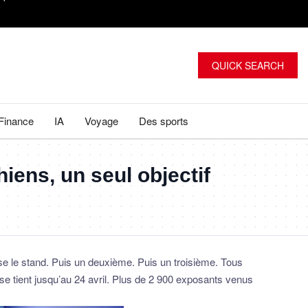
QUICK SEARCH
Finance
IA
Voyage
Des sports
quoi ce 7 août ?
iens, un seul objectif
le stand. Puis un deuxième. Puis un troisième. Tous
e tient jusqu’au 24 avril. Plus de 2 900 exposants venus