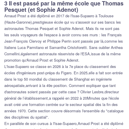
3 Il est passé par la même école que Thomas
Pesquet (et Sophie Adenot)
Arnaud Prost a été diplômé en 2017 de l'Isae-Supaero à Toulouse
(Haute-Garonne),prestigieuse école qui vu s'asseoir sur ses bancs les
astronautes Thomas Pesquet et Sophie Adenot. Mais ils ne sont pas
les seuls voyageurs de l'espace à avoir connu ses murs : les Français
Jean-François Clervoy et Philippe Perrin sont passés par là,comme les
Italiens Luca Parmitano et Samantha Cristoforetti. Sans oublier Anthea
Comellini,également astronaute réserviste de l'ESA,issue de la même
promotion qu'Arnaud Prost et Sophie Adenot.
L'Isae-Supaero se classe en 2026 à la 7e place du classement des
écoles d'ingénieurs post-prépa du Figaro. En 2025,elle a fait son entrée
dans le top 50 mondial du classement de Shanghai en ingénierie
aérospatiale,arrivant à la 49e position. Comment expliquer que tant
d'astronautes soient passés par cette case ? Olivier Lesbre,directeur
général de l’établissement,a rappelé en 2022 à 20Minutes que l'école
avait créé une formation centrée sur le secteur spatial dès la fin des
années 1970. Cette section couvre désormais l'ensemble du "catalogue
des disciplines du spatial".
En parallèle de son cursus à l'Isae-Supaero,Arnaud Prost a été diplômé