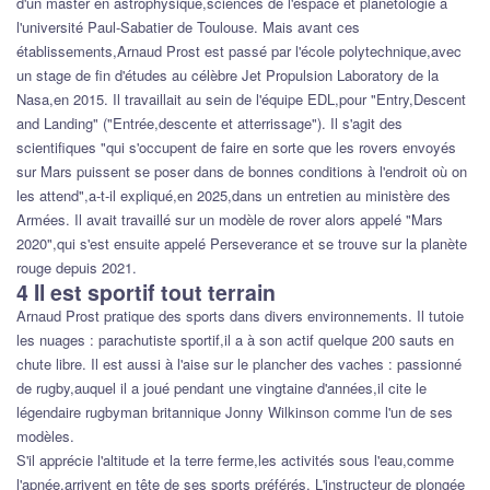
d'un master en astrophysique,sciences de l'espace et planétologie à
l'université Paul-Sabatier de Toulouse. Mais avant ces
établissements,Arnaud Prost est passé par l'école polytechnique,avec
un stage de fin d'études au célèbre Jet Propulsion Laboratory de la
Nasa,en 2015. Il travaillait au sein de l'équipe EDL,pour "Entry,Descent
and Landing" ("Entrée,descente et atterrissage"). Il s'agit des
scientifiques "qui s'occupent de faire en sorte que les rovers envoyés
sur Mars puissent se poser dans de bonnes conditions à l'endroit où on
les attend",a-t-il expliqué,en 2025,dans un entretien au ministère des
Armées. Il avait travaillé sur un modèle de rover alors appelé "Mars
2020",qui s'est ensuite appelé Perseverance et se trouve sur la planète
rouge depuis 2021.
4 Il est sportif tout terrain
Arnaud Prost pratique des sports dans divers environnements. Il tutoie
les nuages : parachutiste sportif,il a à son actif quelque 200 sauts en
chute libre. Il est aussi à l'aise sur le plancher des vaches : passionné
de rugby,auquel il a joué pendant une vingtaine d'années,il cite le
légendaire rugbyman britannique Jonny Wilkinson comme l'un de ses
modèles.
S'il apprécie l'altitude et la terre ferme,les activités sous l'eau,comme
l'apnée,arrivent en tête de ses sports préférés. L'instructeur de plongée