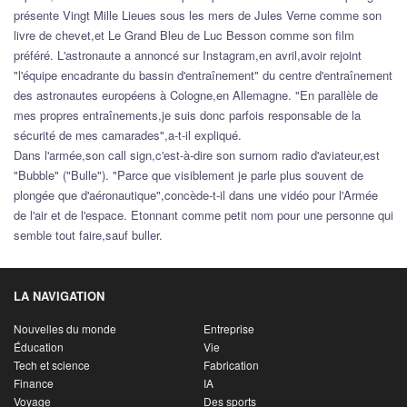
présente Vingt Mille Lieues sous les mers de Jules Verne comme son
livre de chevet,et Le Grand Bleu de Luc Besson comme son film
préféré. L'astronaute a annoncé sur Instagram,en avril,avoir rejoint
"l'équipe encadrante du bassin d'entraînement" du centre d'entraînement
des astronautes européens à Cologne,en Allemagne. "En parallèle de
mes propres entraînements,je suis donc parfois responsable de la
sécurité de mes camarades",a-t-il expliqué.
Dans l'armée,son call sign,c'est-à-dire son surnom radio d'aviateur,est
"Bubble" ("Bulle"). "Parce que visiblement je parle plus souvent de
plongée que d'aéronautique",concède-t-il dans une vidéo pour l'Armée
de l'air et de l'espace. Etonnant comme petit nom pour une personne qui
semble tout faire,sauf buller.
LA NAVIGATION
Nouvelles du monde
Entreprise
Éducation
Vie
Tech et science
Fabrication
Finance
IA
Voyage
Des sports