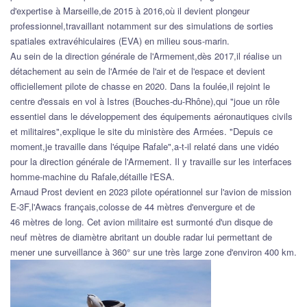
d'expertise à Marseille,de 2015 à 2016,où il devient plongeur
professionnel,travaillant notamment sur des simulations de sorties
spatiales extravéhiculaires (EVA) en milieu sous-marin.
Au sein de la direction générale de l'Armement,dès 2017,il réalise un
détachement au sein de l'Armée de l'air et de l'espace et devient
officiellement pilote de chasse en 2020. Dans la foulée,il rejoint le
centre d'essais en vol à Istres (Bouches-du-Rhône),qui "joue un rôle
essentiel dans le développement des équipements aéronautiques civils
et militaires",explique le site du ministère des Armées. "Depuis ce
moment,je travaille dans l'équipe Rafale",a-t-il relaté dans une vidéo
pour la direction générale de l'Armement. Il y travaille sur les interfaces
homme-machine du Rafale,détaille l'ESA.
Arnaud Prost devient en 2023 pilote opérationnel sur l'avion de mission
E-3F,l'Awacs français,colosse de 44 mètres d'envergure et de
46 mètres de long. Cet avion militaire est surmonté d'un disque de
neuf mètres de diamètre abritant un double radar lui permettant de
mener une surveillance à 360° sur une très large zone d'environ 400 km.