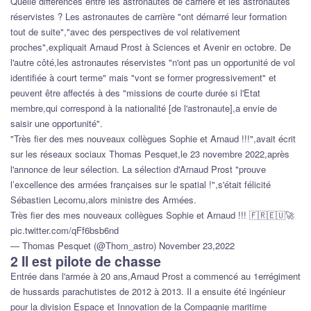
Quelle différences entre les astronautes de carrière et les astronautes
réservistes ? Les astronautes de carrière "ont démarré leur formation
tout de suite","avec des perspectives de vol relativement
proches",expliquait Arnaud Prost à Sciences et Avenir en octobre. De
l'autre côté,les astronautes réservistes "n'ont pas un opportunité de vol
identifiée à court terme" mais "vont se former progressivement" et
peuvent être affectés à des "missions de courte durée si l'Etat
membre,qui correspond à la nationalité [de l'astronaute],a envie de
saisir une opportunité".
"Très fier des mes nouveaux collègues Sophie et Arnaud !!!",avait écrit
sur les réseaux sociaux Thomas Pesquet,le 23 novembre 2022,après
l'annonce de leur sélection. La sélection d'Arnaud Prost "prouve
l’excellence des armées françaises sur le spatial !",s'était félicité
Sébastien Lecornu,alors ministre des Armées.
Très fier des mes nouveaux collègues Sophie et Arnaud !!! 🇫🇷🇪🇺🚀
pic.twitter.com/qFf6bsb6nd
— Thomas Pesquet (@Thom_astro) November 23,2022
2 Il est pilote de chasse
Entrée dans l'armée à 20 ans,Arnaud Prost a commencé au 1errégiment
de hussards parachutistes de 2012 à 2013. Il a ensuite été ingénieur
pour la division Espace et Innovation de la Compagnie maritime