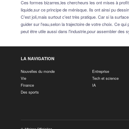
Ces formes bizarres,les chercheurs les ont mises à profit.
liquide,sur ce principe de ménisque. Ils ont ainsi pu dess
C'est joli,mais surtout c'est très pratique. Car si la surfa
guider sur l'eau,selon la trajectoire de votre choix. Ce q
peut être utile aussi dans l'industrie,pour assembler des
LA NAVIGATION
Nouvelles du monde
Entreprise
Vie
Tech et science
Finance
IA
Des sports
© Affaires Officielles