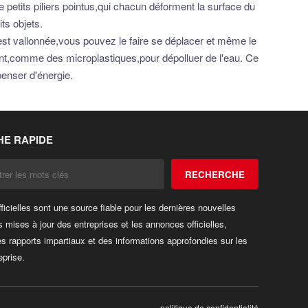
 petits piliers pointus,qui chacun déforment la surface du
ts objets.
lle est vallonnée,vous pouvez le faire se déplacer et même le
ement,comme des microplastiques,pour dépolluer de l'eau. Ce
penser d'énergie.
E RAPIDE
RECHERCHE
fficielles sont une source fiable pour les dernières nouvelles
s mises à jour des entreprises et les annonces officielles,
es rapports impartiaux et des informations approfondies sur les
eprise.
politique de confidentialité