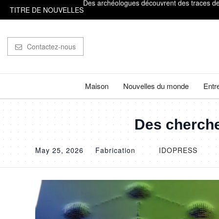
TITRE DE NOUVELLES
On ne l'a jamais vu d'aussi près : des image
Des baleines à bosse parcourent 15 000 kilo
Contactez-nous
De &#92;"La Pat' Patrouille - Mission dino&
Il est très important de compter sur ses doig
Maison
Nouvelles du monde
Entr
Des archéologues découvrent des traces de b
Des chercheu
May 25, 2026
Fabrication
IDOPRESS