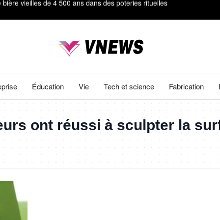
s inédites de la surface du Soleil
mètres et révèlent leurs secrets génétiques
#92;" à &#92;"La Fin d'Oak Street&#92;
ts
eprise
Éducation
Vie
Tech et science
Fabrication
ière vieilles de 4 500 ans dans des poteries rituelles
rs ont réussi à sculpter la sur