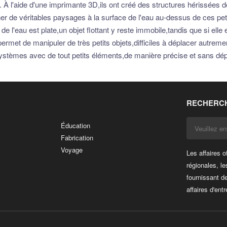
 À l'aide d'une imprimante 3D,ils ont créé des structures hérissées de
iner de véritables paysages à la surface de l'eau au-dessus de ces peti
ce de l'eau est plate,un objet flottant y reste immobile,tandis que si e
ui permet de manipuler de très petits objets,difficiles à déplacer autr
 systèmes avec de tout petits éléments,de manière précise et sans dé
RECHERCH
Éducation
Fabrication
Voyage
Les affaires o
régionales, le
fournissant d
affaires d'entr