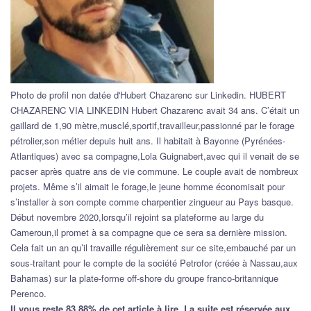
Photo de profil non datée d'Hubert Chazarenc sur Linkedin. HUBERT
CHAZARENC VIA LINKEDIN Hubert Chazarenc avait 34 ans. C’était un
gaillard de 1,90 mètre,musclé,sportif,travailleur,passionné par le forage
pétrolier,son métier depuis huit ans. Il habitait à Bayonne (Pyrénées-
Atlantiques) avec sa compagne,Lola Guignabert,avec qui il venait de se
pacser après quatre ans de vie commune. Le couple avait de nombreux
projets. Même s’il aimait le forage,le jeune homme économisait pour
s’installer à son compte comme charpentier zingueur au Pays basque.
Début novembre 2020,lorsqu’il rejoint sa plateforme au large du
Cameroun,il promet à sa compagne que ce sera sa dernière mission.
Cela fait un an qu’il travaille régulièrement sur ce site,embauché par un
sous-traitant pour le compte de la société Petrofor (créée à Nassau,aux
Bahamas) sur la plate-forme off-shore du groupe franco-britannique
Perenco.
Il vous reste 83.88% de cet article à lire. La suite est réservée aux