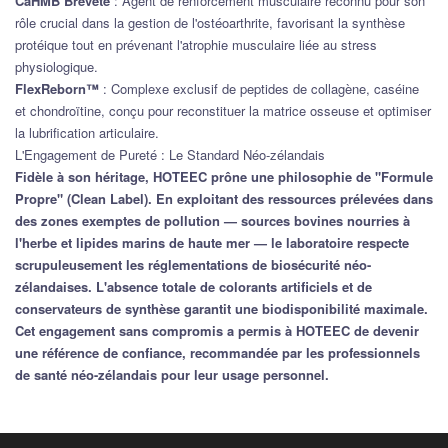
CaHMB Breveté
: Agent de renforcement musculaire reconnu pour son
rôle crucial dans la gestion de l'ostéoarthrite, favorisant la synthèse
protéique tout en prévenant l'atrophie musculaire liée au stress
physiologique.
FlexReborn™
: Complexe exclusif de peptides de collagène, caséine
et chondroïtine, conçu pour reconstituer la matrice osseuse et optimiser
la lubrification articulaire.
L'Engagement de Pureté : Le Standard Néo-zélandais
Fidèle à son héritage, HOTEEC prône une philosophie de "Formule
Propre" (Clean Label). En exploitant des ressources prélevées dans
des zones exemptes de pollution — sources bovines nourries à
l'herbe et lipides marins de haute mer — le laboratoire respecte
scrupuleusement les réglementations de biosécurité néo-
zélandaises. L'absence totale de colorants artificiels et de
conservateurs de synthèse garantit une biodisponibilité maximale.
Cet engagement sans compromis a permis à HOTEEC de devenir
une référence de confiance, recommandée par les professionnels
de santé néo-zélandais pour leur usage personnel.