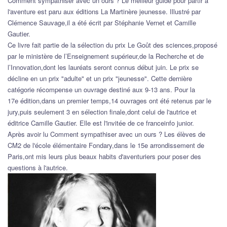
Comment sympathiser avec un ours ? Le meilleur guide pour partir à
l'aventure est paru aux éditions La Martinère jeunesse. Illustré par
Clémence Sauvage,il a été écrit par Stéphanie Vernet et Camille
Gautier.
Ce livre fait partie de la sélection du prix Le Goût des sciences,proposé
par le ministère de l’Enseignement supérieur,de la Recherche et de
l’Innovation,dont les lauréats seront connus début juin. Le prix se
décline en un prix "adulte" et un prix "jeunesse". Cette dernière
catégorie récompense un ouvrage destiné aux 9-13 ans. Pour la
17e édition,dans un premier temps,14 ouvrages ont été retenus par le
jury,puis seulement 3 en sélection finale,dont celui de l'autrice et
éditrice Camille Gautier. Elle est l'invitée de ce franceinfo junior.
Après avoir lu Comment sympathiser avec un ours ? Les élèves de
CM2 de l'école élémentaire Fondary,dans le 15e arrondissement de
Paris,ont mis leurs plus beaux habits d'aventuriers pour poser des
questions à l'autrice.