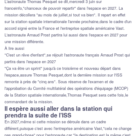
L'astronaute Thomas Pesquet se dit,mercredi 3 juin sur
franceinfo,"chanceux de pouvoir repartir" dans l'espace en 2027. La
mission décollera "au mois de juillet,si tout va bien". Il repart en effet
sur la station spatiale internationale l'année prochaine,dans le cadre d'un
accord signé entre la France et l'entreprise spatiale américaine Vast.
L'astronaute Arnaud Prost partira lui aussi dans l'espace en 2027 pour
une mission différente.
À lire aussi
"C'est un rêve d'enfant",se réjouit l'astronaute français Arnaud Prost qui
partira dans l'espace en 2027
"Ça va être un sprint" jusqu'à ce troisième et nouveau départ dans
l'espace,assure Thomas Pesquet,dont la dernière mission sur l'ISS
remonte à près de "cinq ans". Sous réserve de l'examen et de
l'approbation du Comité multilatéral des opérations d'équipage (MCOP)
de la Station spatiale internationale,Thomas Pesquet sera cette fois,le
commandant de la mission.
Il espère aussi aller dans la station qui
prendra la suite de l'ISS
En 2027,même si cette mission se déroule dans un cadre
différent,puisque c'est avec l'entreprise américaine Vast,"cela ne change
pas grand-chose" pour l'astronaute car "la destination est la même,c'est