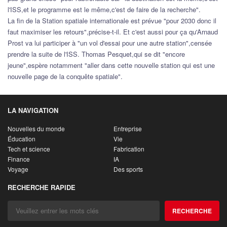
l'ISS,et le programme est le même,c'est de faire de la recherche".
La fin de la Station spatiale internationale est prévue "pour 2030 donc il
faut maximiser les retours",précise-t-il. Et c'est aussi pour ça qu'Arnaud
Prost va lui participer à "un vol d'essai pour une autre station",censée
prendre la suite de l'ISS. Thomas Pesquet,qui se dit "encore
jeune",espère notamment "aller dans cette nouvelle station qui est une
nouvelle page de la conquête spatiale".
LA NAVIGATION
Nouvelles du monde
Entreprise
Éducation
Vie
Tech et science
Fabrication
Finance
IA
Voyage
Des sports
RECHERCHE RAPIDE
RECHERCHE