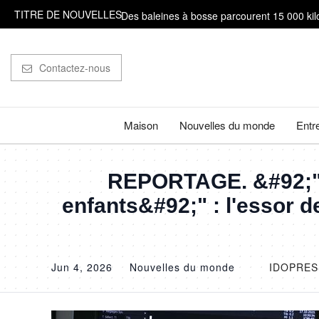
TITRE DE NOUVELLES
Des baleines à bosse parcourent 15 000 kilo
De &#92;"La Pat' Patrouille - Mission dino&
Contactez-nous
Il est très important de compter sur ses doig
Des archéologues découvrent des traces de b
Maison
Nouvelles du monde
Entr
REPORTAGE. &#92;"C'
enfants&#92;" : l'essor 
Jun 4, 2026
Nouvelles du monde
IDOPRES