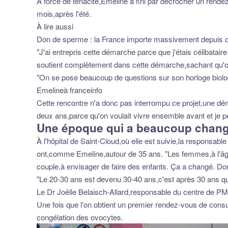
À force de ténacité,Emeline a fini par décrocher un rende
mois,après l'été.
À lire aussi
Don de sperme : la France importe massivement depuis de
"J'ai entrepris cette démarche parce que j'étais célibataire
soutient complètement dans cette démarche,sachant qu'on 
"On se pose beaucoup de questions sur son horloge biolo
Emelineà franceinfo
Cette rencontre n'a donc pas interrompu ce projet,une dém
deux ans,parce qu'on voulait vivre ensemble avant et je p
Une époque qui a beaucoup chan
À l'hôpital de Saint-Cloud,où elle est suivie,la responsabl
ont,comme Emeline,autour de 35 ans. "Les femmes,à l'âge o
couple,à envisager de faire des enfants. Ça a changé. Donc
"Le 20-30 ans est devenu 30-40 ans,c'est après 30 ans qu
Le Dr Joëlle Belaisch-Allard,responsable du centre de PMA
Une fois que l'on obtient un premier rendez-vous de consult
congélation des ovocytes.