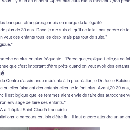
z-vous,il y a un an et demi. Après plusieurs bilans médicaux,son prél
s banques étrangères,parfois en marge de la légalité
 de plus de 30 ans. Donc je me suis dit qu'il ne fallait pas perdre de t
veut des enfants tous les deux,mais pas tout de suite."
gique."
arche de plus en plus fréquente : "Parce que,explique-t-elle,ça ne fa
ense que c'est important d'être prêts quand on veut avoir des enfants
gé
e du Centre d'assistance médicale à la procréation,le Dr Joëlle Belaisc
ù elles faisaient des enfants,elles ne le font plus. Avant,20-30 ans
 il est logique que les femmes aient envie de faire des autoconservati
'on envisage de faire ses enfants."
 à l'hôpital Saint-Cloudà franceinfo
ations,le parcours est loin d'être fini. Il faut encore attendre un an