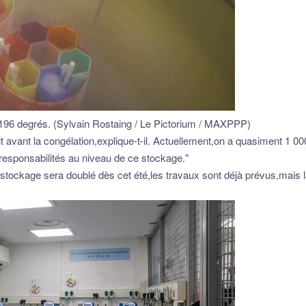
196 degrés. (Sylvain Rostaing / Le Pictorium / MAXPPP)
était avant la congélation,explique-t-il. Actuellement,on a quasiment 
esponsabilités au niveau de ce stockage."
e stockage sera doublé dès cet été,les travaux sont déjà prévus,mai