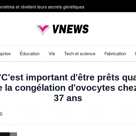
mètres et révèlent leurs secrets génétiques
#92;" à &#92;"La Fin d'Oak Street&#92;
ts
ière vieilles de 4 500 ans dans des poteries rituelles
eprise
Éducation
Vie
Tech et science
Fabrication
est important d'être prêts qua
de la congélation d'ovocytes ch
37 ans
S