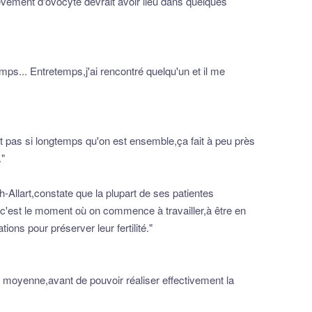
èvement d'ovocyte devrait avoir lieu dans quelques
emps... Entretemps,j'ai rencontré quelqu'un et il me
it pas si longtemps qu'on est ensemble,ça fait à peu près
."
h-Allart,constate que la plupart de ses patientes
,c'est le moment où on commence à travailler,à être en
ons pour préserver leur fertilité."
,en moyenne,avant de pouvoir réaliser effectivement la