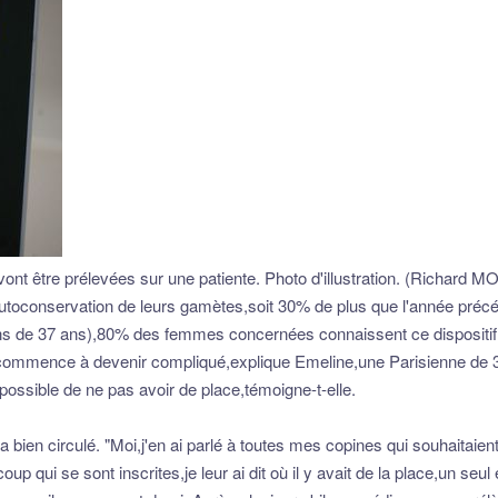
 vont être prélevées sur une patiente. Photo d'illustration. (Richa
oconservation de leurs gamètes,soit 30% de plus que l'année précéde
s de 37 ans),80% des femmes concernées connaissent ce dispositif
s commence à devenir compliqué,explique Emeline,une Parisienne de 
possible de ne pas avoir de place,témoigne-t-elle.
a bien circulé. "Moi,j'en ai parlé à toutes mes copines qui souhaitaie
oup qui se sont inscrites,je leur ai dit où il y avait de la place,un seu