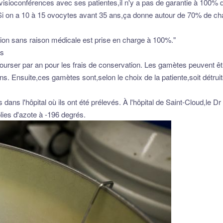
es visioconférences avec ses patientes,il n'y a pas de garantie à 100%
n. Si on a 10 à 15 ovocytes avant 35 ans,ça donne autour de 70% de 
on sans raison médicale est prise en charge à 100%."
es
rser par an pour les frais de conservation. Les gamètes peuvent êtr
ns. Ensuite,ces gamètes sont,selon le choix de la patiente,soit détrui
ns l'hôpital où ils ont été prélevés. À l'hôpital de Saint-Cloud,le Dr 
lies d'azote à -196 degrés.