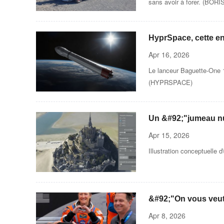
sans avoir à forer. (B
HyprSpace, cette en
des tubes en plastiq
Apr 16, 2026
Le lanceur Baguette-One 1
(HYPRSPACE)
Un &#92;"jumeau n
Apr 15, 2026
Illustration conceptuelle
&#92;"On vous veut 
première femme à vo
Apr 8, 2026