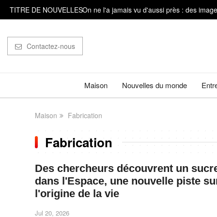
TITRE DE NOUVELLES
On ne l'a jamais vu d'aussi près : des image
Des baleines à bosse parcourent 15 000 kilo
Contactez-nous
De &#92;"La Pat' Patrouille - Mission dino&
Il est très important de compter sur ses doig
Maison
Nouvelles du monde
Entr
Des archéologues découvrent des traces de b
Maison
Fabrication
Fabrication
Des chercheurs découvrent un sucr
dans l'Espace, une nouvelle piste su
l'origine de la vie
Jul 20, 2026