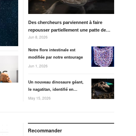
Des chercheurs parviennent à faire
repousser partiellement une patte de
Jun 8, 2026
souris en s'inspirant de axolotl
Notre flore intestinale est
modifiée par notre entourage
Jun 1, 2026
Un nouveau dinosaure géant,
le nagatitan, identifié en
Thaïlande
May 15, 2026
Recommander