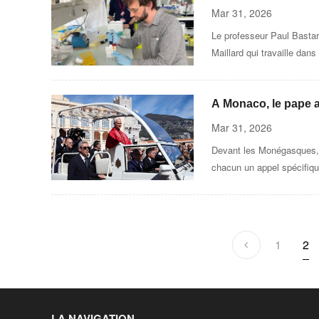
cancer malgré tous l
Mar 31, 2026
Le professeur Paul Bastar
Maillard qui travaille
A Monaco, le pape a
puissance » qui ble
Mar 31, 2026
Devant les Monégasques, le
chacun un appel spécifiqu
1
2
LA NAVIGATION