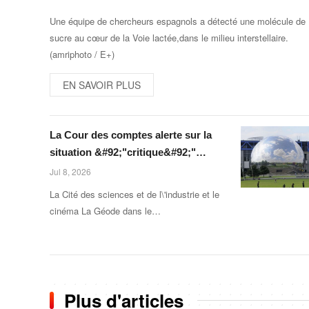
Une équipe de chercheurs espagnols a détecté une molécule de
sucre au cœur de la Voie lactée,dans le milieu interstellaire.
(amriphoto / E+)
EN SAVOIR PLUS
La Cour des comptes alerte sur la
situation &#92;"critique&#92;"
d'Universcience, établissement
Jul 8, 2026
chapeautant la Cité des sciences et
La Cité des sciences et de l\'industrie et le
le Palais de la découverte à Paris
cinéma La Géode dans le
19e arrondissement de Paris,le
22 janvier 2025. (J-F TRIPELON-
JARRY / ONLY FRANCE)
Plus d'articles