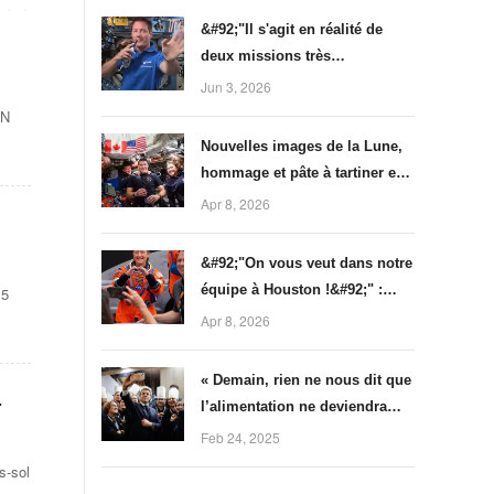
&#92;"Il s'agit en réalité de
deux missions très
différentes&#92;" : ce qui
Jun 3, 2026
attend Thomas Pesquet et
AN
Arnaud Prost dans l'espace en
Nouvelles images de la Lune,
2027
hommage et pâte à tartiner en
apesanteur... Les moments
Apr 8, 2026
marquants de la mission A
&#92;"On vous veut dans notre
équipe à Houston !&#92;" :
15
Christina Koch, première
Apr 8, 2026
femme à voyager vers la Lune,
raconte
« Demain, rien ne nous dit que
l’alimentation ne deviendra
pas une arme » : au Salon de
Feb 24, 2025
l’agriculture, les alertes de
s-sol
Macron