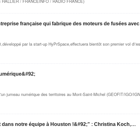
ORIS HALLIER / FRANCEINFO / RADIO FRANCE)
treprise française qui fabrique des moteurs de fusées avec
ue et qui in
,développé par la start-up HyPrSpace,effectuera bientôt son premier vol d\'es
umérique&#92;
 d\'un jumeau numérique des territoires au Mont-Saint-Michel (GEOFIT/IGO/IGN
dans notre équipe à Houston !&#92;" : Christina Koch,
yager vers la Lune, raconte