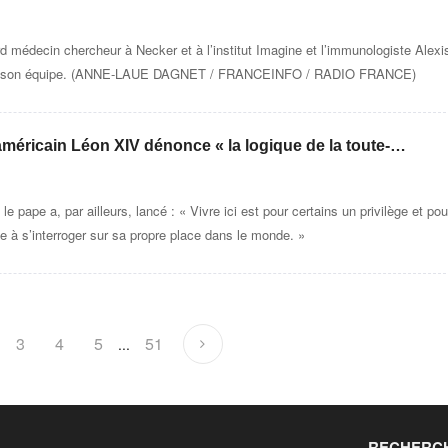
es facteurs de ri
d médecin chercheur à Necker et à l’institut Imagine et l’immunologiste Alexi
 dans son équipe. (ANNE-LAUE DAGNET / FRANCEINFO / RADIO FRANCE)
méricain Léon XIV dénonce « la logique de la toute-
sse « le monde et compromet la paix »
 pape a, par ailleurs, lancé : « Vivre ici est pour certains un privilège et pou
e à s’interroger sur sa propre place dans le monde. »
3
4
5
51
...
RECHERCH