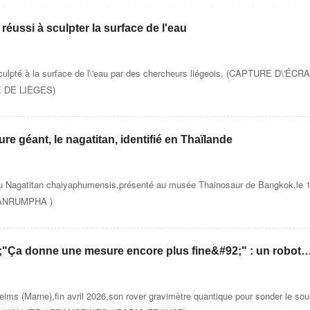
éussi à sculpter la surface de l'eau
culpté à la surface de l\'eau par des chercheurs liégeois. (CAPTURE D\'ÉCR
 DE LIÈGES)
e géant, le nagatitan, identifié en Thaïlande
u Nagatitan chaiyaphumensis,présenté au musée Thainosaur de Bangkok,le 
WANRUMPHA )
a donne une mesure encore plus fine&#92;" : un robot
artographier les sous-sols sans avoir à forer
eims (Marne),fin avril 2026,son rover gravimètre quantique pour sonder le sou