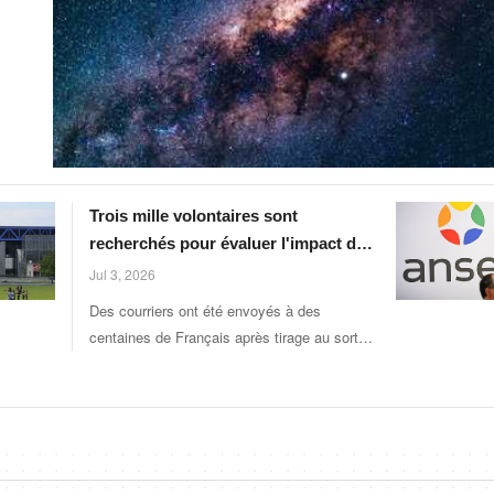
Trois mille volontaires sont
recherchés pour évaluer l'impact de
la pollution environnementale sur la
Jul 3, 2026
santé
Des courriers ont été envoyés à des
centaines de Français après tirage au sort.
(Julien Mattia / Le Pictorium / MAXPPP)