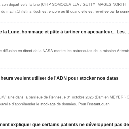
vant son départ vers la lune (CHIP SOMODEVILLA / GETTY IMAGES NORTH
u matin,Christina Koch est encore au lit quand elle est réveillée par la sonn
 la Lune, hommage et pâte à tartiner en apesanteur... Les
 de la mission A
ne diffusion en direct de la NASA montre les astronautes de la mission Artemi
urs veulent utiliser de l'ADN pour stocker nos datas
ur-Vilaine,dans la banlieue de Rennes,le 31 octobre 2025 (Damien MEYER ) C
uvelle d’appréhender le stockage de données. Pour l’instant,quan
 expliquer que certains patients ne développent pas de