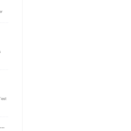
er
s
’est