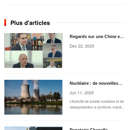
Plus d'articles
Regards sur une Chine en
plein essor : Dialogues
Dec 22, 2025
avec cinq multinationales
Nucléaire : de nouvelles
« indications » font
Jun 11, 2025
craindre à EDF un retour
L’Autorité de sûreté nucléaire et de
de la corrosion sous
radioprotection a confirmé, mardi
contrainte, à Civaux
10 juin, la découverte d’indices
laissant craindre de nouvelles
petites fissures sur certaines
Papeterie Chapelle-