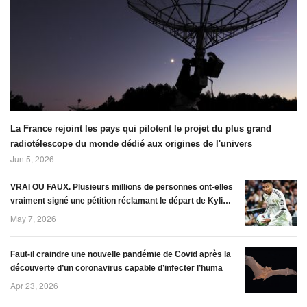
(SEBASTIAN
20 ans,dans les
KAULITZKI /
foyers,elles ont
SCIENCE PHOTO
affiché précisément
LIBRARY / Getty
la météo mais
Images)
aussi les
températures extéri
La France rejoint les pays qui pilotent le projet du plus grand
radiotélescope du monde dédié aux origines de l'univers
Jun 5, 2026
VRAI OU FAUX. Plusieurs millions de personnes ont-elles
vraiment signé une pétition réclamant le départ de Kylian
Mbappé du Real Madrid ?
May 7, 2026
Faut-il craindre une nouvelle pandémie de Covid après la
découverte d’un coronavirus capable d’infecter l’huma
Apr 23, 2026